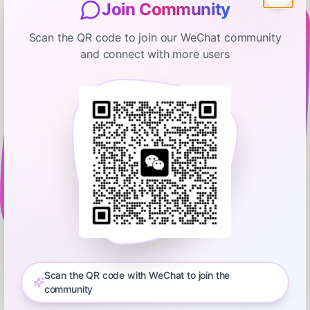
详细解读
Join Community
Scan the QR code to join our WeChat community
企业AI采用速度比云计算快5-10倍,CIO们正
•
and connect with more users
在大规模部署AI工具以削减成本和提升效
率。
OpenAI、Anthropic和Google是基础模型赛
•
道的三巨头,GPT-5、Claude Opus 4.5和
Gemini 3在不同场景各有优势。
AI正在自动化大量知识工作任务(内容生成、
•
数据分析、代码编写等),但真正的全流程自
动化仍需人类监督和判断。
全球AI市场高速增长,预计2029年总投资将
•
突破1.2万亿美元,年复合增长率超30%。
Scan the QR code with WeChat to join the
community
Transformer架构仍是当今几乎所有主流AI
•
模型的基础,从ChatGPT到Claude再到