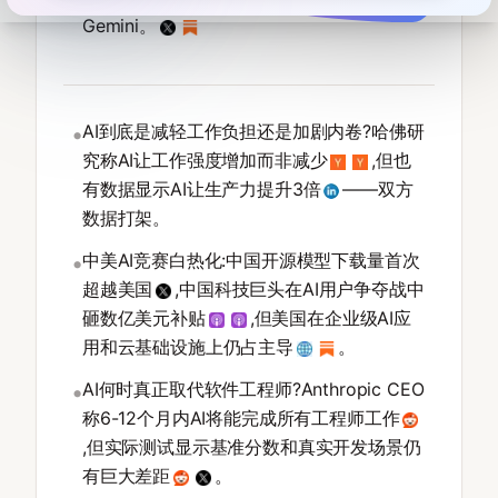
Gemini。
AI到底是减轻工作负担还是加剧内卷?哈佛研
•
究称AI让工作强度增加而非减少
,但也
有数据显示AI让生产力提升3倍
——双方
数据打架。
中美AI竞赛白热化:中国开源模型下载量首次
•
超越美国
,中国科技巨头在AI用户争夺战中
砸数亿美元补贴
,但美国在企业级AI应
用和云基础设施上仍占主导
。
AI何时真正取代软件工程师?Anthropic CEO
•
称6-12个月内AI将能完成所有工程师工作
,但实际测试显示基准分数和真实开发场景仍
有巨大差距
。