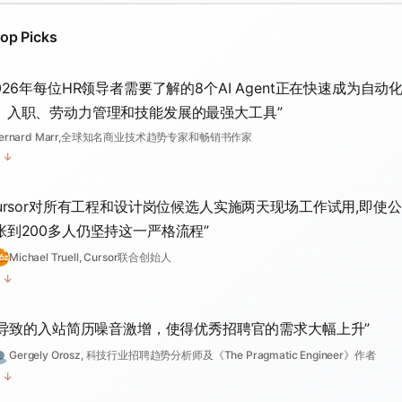
X (Twitter)
Podcasts
op Picks
Substack
LinkedIn
Articles
Reddit
Web
Product Hunt
“
我正在招聘两名直接向我汇报的全职招聘专员,专注于一个特殊A
“
Sam Altman 从斯坦福辍学创业,2012年以4300万美元出售Lo
Hacker News
026年每位HR领导者需要了解的8个AI Agent正在快速成为自动
“
Notion 联合发布免费 AI 招聘工具包,帮助早期创始人无需
“
“
“
美国在人工智能领域的竞争力根植于人才和基础设施——必
我们的向量数据库提供了一份3年前的简历,LLM基于此产生
易路基于20年行业积累推出行业首个AI Agent平台iBuilder
“
任何要求人类像机器人一样工作的岗位，最终都会被机器人做
——这是全世界最难招募的AI人才
”
成为引领全球AI革命的OpenAI掌门人
”
流程即可招募工程师和运营人才
、入职、劳动力管理和技能发展的最强大工具
”
新AI产品的技能,并能适应AI驱动的经济
幻觉——这是RAG在生产环境中的'分裂真相'问题
招聘管理
”
“
AI通过引导式访谈自动生成个性化简历
Reid Hoffman, LinkedIn联合创始人及Greylock Partners合伙人
“
当AI写代码时，传统技术面试已经从根本上失效了
Brett Adcock,Figure AI创始人兼CEO(人形机器人独角兽)
”
Sam Altman, OpenAI首席执行官
The VC Corner 作者,与 Notion 合作为早期创始人提供招聘资源
”
ernard Marr,全球知名商业技术趋势专家和畅销书作家
a16z 政策研究团队,硅谷顶级风投机构
LocalLLaMA社区技术人员,AI招聘系统实践者
易路,中国领先的人力资源科技公司
更多
↓
”
”
更多
↓
StoryCV团队,AI简历生成工具开发者
前Airbnb工程师，曾负责该公司技术招聘流程改革
更多
↓
更多
”
更多
更多
更多
↓
↓
↓
↓
↓
更多
更多
↓
↓
“
在对7万名应聘者的实验中，AI语音招聘官比人类招聘官表现
Juicebox是首个真正的AI招聘合作伙伴:扫描简历、根据标准打
“
技能正在取代学历成为招聘的核心标准——重要的不再是你从
“
埃森哲将生成式 AI 实践整合到高中生和早期职业人群的培训项
“
“
“
AI革命进入第二幕——从展示'可能性'的突破性模型,转向建立'实
大多数公司直接在官网发布职位,但直到最近才有办法大规模
递航科技凭借其递航AI招聘官及全流程智能招聘生态智能体,在2
ursor对所有工程和设计岗位候选人实施两天现场工作试用,即使
率高12%，入职率高18%，一个月留存率高17%
“
从全球最大的开发者社区招聘技术人才
“
假冒招聘者在开发者编程挑战中隐藏恶意软件
化触达候选人,已被数千家公司使用
”
业,而是你掌握了什么能力
重点转向 AI 和云工程技能而非学历证书
代理,招聘领域正是这一转变的前沿战场
据——因为每个招聘页面的结构都不同
部企业选型评估中位列第一
”
”
张到200多人仍坚持这一严格流程
”
”
BleepingComputer安全研究团队
Ethan Mollick, 沃顿商学院教授及AI应用研究专家
daily.dev团队,全球最大开发者社区平台运营方
”
”
”
”
”
Menlo Ventures 投资团队,投资ConverzAI的A轮领投方
ChatGPT社区开发者,职位数据抓取项目创建者
行业评测机构,专注企业级招聘系统选型研究
Sequoia Capital,全球顶级风险投资机构
Nate's Substack 作者,专注科技行业职业发展趋势分析
Carl Eschenbach, Workday首席执行官
更多
更多
↓
更多
↓
↓
Michael Truell, Cursor联合创始人
更多
更多
更多
更多
↓
↓
↓
↓
更多
更多
↓
↓
↓
“
IBM发现AI采用的极限后，将入门级岗位招聘增加两倍
“
快速、简洁且AI驱动的招聘软件正在重塑人才筛选效率
“
Meta以290亿美元收购Scale AI，并为顶尖AI人才开出高达1
“
“
“
顶尖1%的AI技术人才,初创公司基础薪资已达25万美元起,总现
我不想手动筛选100多份简历,现有基于关键词匹配的ATS系统真
SmartRecruiters为企业提供覆盖全流程的人才获取解决方案,
“
Perplexity AI 和 DeepSky 等头部 AI 公司开出 20-80 万美
“
AI能够分析海量在线数据发现人类招聘经理根本没时间审查的人
AI实验室现在像职业运动队一样,明星人才拿着8位数薪酬包,人才
IBM高管，全球2400亿美元科技巨头
酬包
”
Binary团队,AI招聘软件开发商
I导致的入站简历噪音激增，使得优秀招聘官的需求大幅上升
”
”
可达35万美元——30万美元以上曾是异常值,如今已成常态
——我想要的是思考者,而不是不愿转型的深度技术专家
包括申请人追踪系统及完整的人才招聘套件
”
机器学习工程师和研究科学家
——最优秀的工程师往往在网上留下了丰富痕迹
更多
↓
瓶颈而非算力
”
更多
↓
”
”
Alex Lieberman, 企业家及商业评论员
Menlo Ventures,管理超50亿美元的硅谷知名风投机构
创业公司创始人,正在寻找智能招聘解决方案
SmartRecruiters,全球领先的人才获取平台供应商
”
Gergely Orosz, 科技行业招聘趋势分析师及《The Pragmatic Engineer》作者
The AI Break 作者,追踪 AI 行业投融资与人才市场动态
”
”
Brendan Foody, Mercor联合创始人
Sequoia Capital,全球顶级风险投资机构
更多
更多
更多
更多
↓
↓
↓
↓
更多
↓
↓
更多
↓
更多
↓