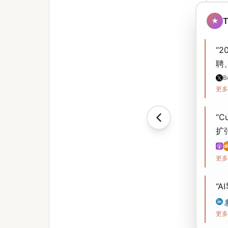
T
★
“
2
聘
B
更多
“
“
C
扩
更多
“
“
A
更多