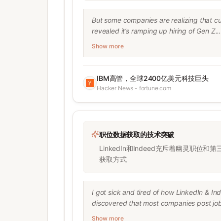
But some companies are realizing that cut
revealed it’s ramping up hiring of Gen Z.

“The companies three to five years from 
Show more
environment,” Nickle LaMoreaux, IBM’s chi
“We are tripling our entry-level hiring, an
While she admitted that many of the respo
IBM高管，全球2400亿美元科技巨头
sectors to account for AI fluency. For e
Hacker News - fortune.com
staffers will work more on intervening wi
The shift, LaMoreaux said, b
职位数据获取的技术突破
LinkedIn和Indeed充斥着幽灵职
获取方式
I got sick and tired of how LinkedIn & In
discovered that most companies post jobs
different structure and format. After pla
Show more