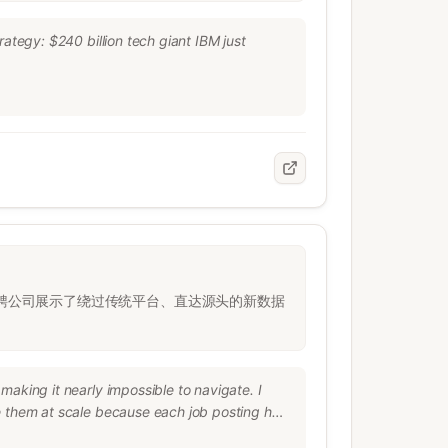
ategy: $240 billion tech giant IBM just 
doubled down on entry-level hiring in this 
 AI can do.”

ed, IBM has since rewritten its roles across 
more on interacting with customers, and HR 
为AI招聘公司展示了绕过传统平台、直达源头的新数据
aking it nearly impossible to navigate. I 
e them at scale because each job posting has 
b descriptions and ask it to give you 