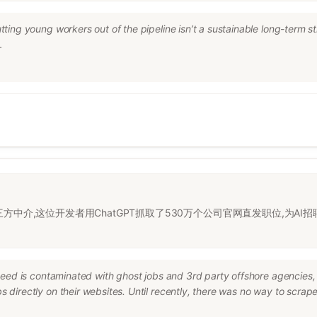
ting young workers out of the pipeline isn’t a sustainable long-term str
now that are going to be the most successful are those companies that 
ef human resources officer, said this week.

d yes, that is for software developers and all these jobs we’re being told
nsibilities that previously defined entry-level jobs can now be automat
xample, software engineers will spend less time on routine coding—and 
th chatbots, rather than having to answer every question.

位和第三方中介,这位开发者用ChatGPT抓取了530万个公司官网直发职位,
deed is contaminated with ghost jobs and 3rd party offshore agencies, m
 directly on their websites. Until recently, there was no way to scrap
ying with ChatGPT's API, I realized that you can effectively dump raw jo