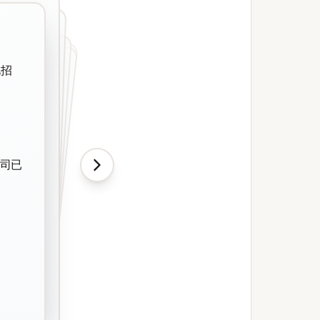
I项目
opt后,最终
化招
从零搭建招聘
须拥有构建创
了候选人推荐
,以AI重塑企业
得更好
”
更优：录用
分并自动
哪所大学毕
目中,招聘
用性'的AI
抓取这些数
026年头
公司已
亿美元的薪
金薪酬最高
的很糟糕
其核心产品
元年薪招聘
才信号
已成为AI