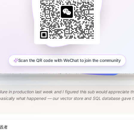
rithms you'll never use on the job, or your recall of whatever API the in
ard to remove algorithmic questions from our onsite. One particularly 
rrain represented by a two-dimensional array. I wanted our interview t
idn't care how well they could implement recursion or avoid off-by-one
half of the battle, though. We still need to design an interview loop that
聘流程改革
see how a candidate tackles a problem with real-world scope, but my ti
Scan the QR code with WeChat to join the community
风险:向量存储和SQL数据库不同步导致AI推荐过时候选人,提醒AI招聘
re in production last week and I figured this sub would appreciate the 
 basically what happened — our vector store and SQL database gave the 
ontext on the stack: We built a recruiting agent that processes arou
otes, that kind of semantic stuff) and Postgres for structured state — cur
ic. What went wrong: Agent flags a candidate for a Senior Python role.
ience, strong backend background, relevant projects.” All technically 
实践者
happened is the candidate had updated their profile yesterday to reflect 