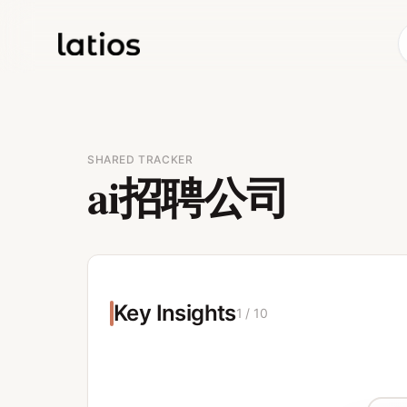
SHARED TRACKER
ai招聘公司
Key Insights
1
/
10