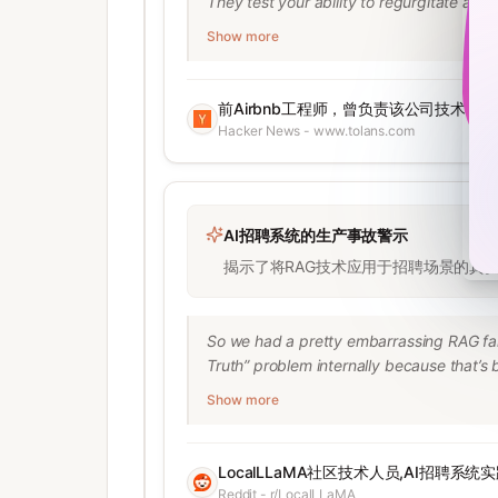
They test your ability to regurgitate algo
Back when I worked at Airbnb, I fought h
Show more
simulate how water would flow through te
well-reasoned and maintainable code; I d
Removing algorithmic questions is only one 
前Airbnb工程师，曾负责该公司技术招
been a tough needle to thread. I want to 
Hacker News - www.tolans.com
shouldn't be a
AI招聘系统的生产事故警示
揭示了将RAG技术应用于招聘场景的真实
So we had a pretty embarrassing RAG failu
Truth” problem internally because that’s
the agent picked the wrong one. Quick c
Show more
for the vector store (resumes, interview n
etc. Pretty standard setup. Nothing exot
— “Candidate has 5 years of Python exper
LocalLLaMA社区技术人员,AI招聘系统
Reddit - r/LocalLLaMA