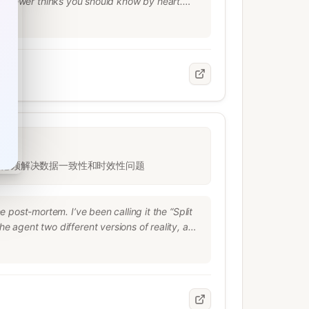
terviewer thinks you should know by heart.

egregious interview asked engineers to 
o test whether future coworkers could write 
 errors in a time-pressure environment.

 tests practical skills! This has historically 
me with a candidate is short. An interview 
公司必须解决数据一致性和时效性问题
post-mortem. I’ve been calling it the “Split 
agent two different versions of reality, and 
nd 800 candidates a week using RAG. Pinecone 
rent job status, contact info, availability, 
 The reasoning it gave looked solid on paper 
true. Three years ago. What actually 