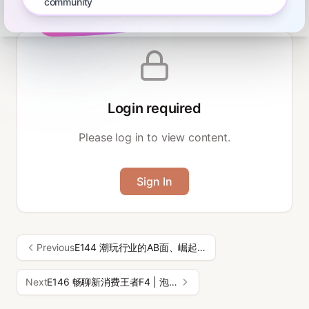
制时间：2025年8月2日🎺本期交流的听友张凉粉：万境随心播客
community
Show more
主播，前金融机构从业者，实战派播客热心听友陆佳松：前医疗
器械、Ai产品经理，投资实战派播客首席摄影师投资实战派主理
人、精选50Club发起人：永庆（wx：aqing5210305），从业近
十年，先后就职于PE、对冲基金和家办，关注大消费、大互联网
和大周期等行业的投资机会；投资思考和记录见公众号&雪球：投
资实战派*本期节目仅为嘉宾个人经验分享，不作为任何投资建议
Login required
和推荐。如需转载请联系小编并获得许可。💿 播客概览时间轴
00:00 投资入门与底层思维探讨07:01 复利投资与心态管理的重
Please log in to view content.
要性13:55 投资与赌博的界限：价值投资的真谛16:55 定投策略
与高质量公司选择23:43 投资策略：关注公司质量而非市场指数
26:01 价值投资的界定与流派发展38:50 如何识别优质公司与专
Sign In
业投资者43:17 投资策略理解与评估：挑选优质基金经理的关键
54:21 构建个人投资者的投资框架01:00:02 投资策略与牛市参与
建议01:15:48 投资策略与行业洞察：构建个人投资框架01:25:44
公司生命周期与投资策略的演变01:39:12 竞争优势与企业估值逻
辑01:43:39 投资策略与能力圈：理解估值区间与预期回报
Previous
E144 潮玩行业的AB面、崛起与崩盘 | 对话文永生
01:48:27 投资策略：专注行业与交流节目简介投资不迷茫，实战
派带你闯。投资实战派是一个专注于投资实践、商业研究、经验
Next
E146 畅聊新消费王者F4 | 泡泡玛特、老铺黄金、蜜雪冰城、毛戈平
交流的播客。投资实战派“知识星球”，主要提供：播客的文字版
+高质量信息源；全球精选50公司持续跟踪，可以在知识星球中